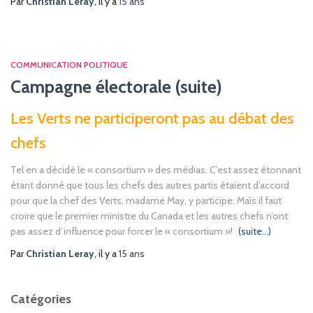
Par
Christian Leray
, il y a
15 ans
COMMUNICATION POLITIQUE
Campagne électorale (suite)
Les Verts ne participeront pas au débat des
chefs
Tel en a décidé le « consortium » des médias. C’est assez étonnant
étant donné que tous les chefs des autres partis étaient d’accord
pour que la chef des Verts, madame May, y participe. Mais il faut
croire que le premier ministre du Canada et les autres chefs n’ont
pas assez d’influence pour forcer le « consortium »!
(suite…)
Par
Christian Leray
, il y a
15 ans
Catégories