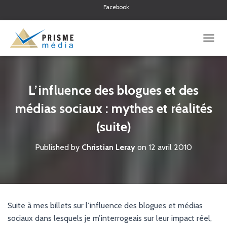
Facebook
Twitter
Linkedin
O
U
V
R
I
L’influence des blogues et des
R
/
médias sociaux : mythes et réalités
F
(suite)
E
R
M
Published by
Christian Leray
on
12 avril 2010
E
R
L
A
N
A
Suite à mes billets sur l’influence des blogues et médias
V
sociaux dans lesquels je m’interrogeais sur leur impact réel,
I