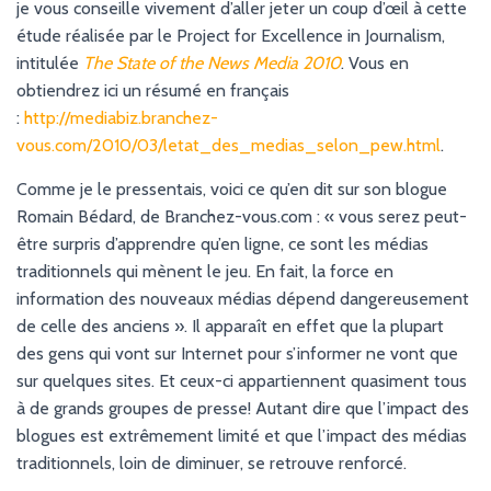
G
je vous conseille vivement d’aller jeter un coup d’œil à cette
A
étude réalisée par le Project for Excellence in Journalism,
T
intitulée
The State of the News Media 2010
. Vous en
I
O
obtiendrez ici un résumé en français
N
:
http://mediabiz.branchez-
vous.com/2010/03/letat_des_medias_selon_pew.html
.
Comme je le pressentais, voici ce qu’en dit sur son blogue
Romain Bédard, de Branchez-vous.com : « vous serez peut-
être surpris d’apprendre qu’en ligne, ce sont les médias
traditionnels qui mènent le jeu. En fait, la force en
information des nouveaux médias dépend dangereusement
de celle des anciens ». Il apparaît en effet que la plupart
des gens qui vont sur Internet pour s’informer ne vont que
sur quelques sites. Et ceux-ci appartiennent quasiment tous
à de grands groupes de presse! Autant dire que l’impact des
blogues est extrêmement limité et que l’impact des médias
traditionnels, loin de diminuer, se retrouve renforcé.