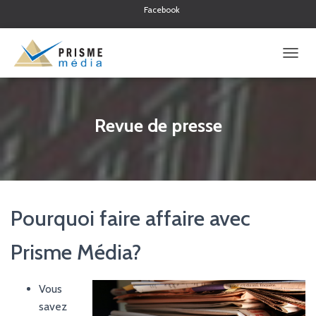
Facebook
Twitter
Linkedin
O
U
V
R
I
Revue de presse
R
/
F
E
R
M
Pourquoi faire affaire avec
E
R
L
Prisme Média?
A
N
A
Vous
V
I
savez