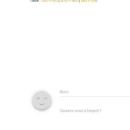
Taille :
150 × 150
|
300 × 180
|
562 × 338
Nom
Qu’avez vous à l’esprit ?