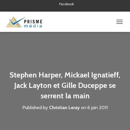
Facebook
Twitter
Linkedin
O
U
V
R
I
R
/
F
E
Stephen Harper, Mickael Ignatieff,
R
M
Jack Layton et Gille Duceppe se
E
R
serrent la main
L
A
Published by
Christian Leray
on
6 juin 2011
N
A
V
I