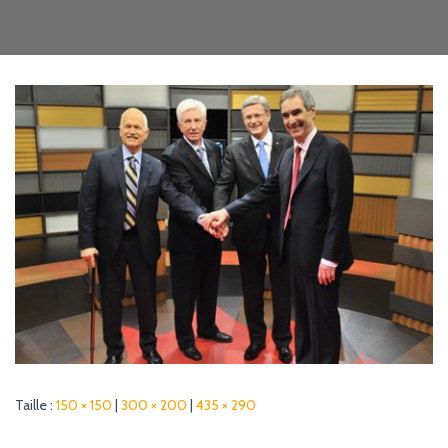
G
A
T
I
O
N
Taille :
150 × 150
|
300 × 200
|
435 × 290