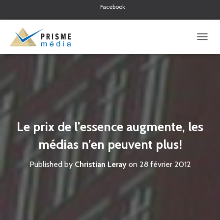
Facebook
Twitter
Linkedin
O
U
V
R
I
R
/
F
E
Le prix de l’essence augmente, les
R
M
médias n’en peuvent plus!
E
R
Published by
Christian Leray
on
28 février 2012
L
A
N
A
V
I