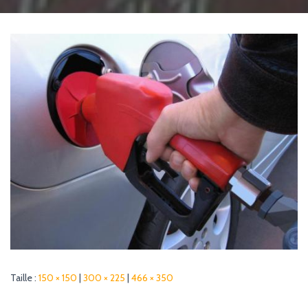
G
A
T
I
O
N
Taille :
150 × 150
|
300 × 225
|
466 × 350