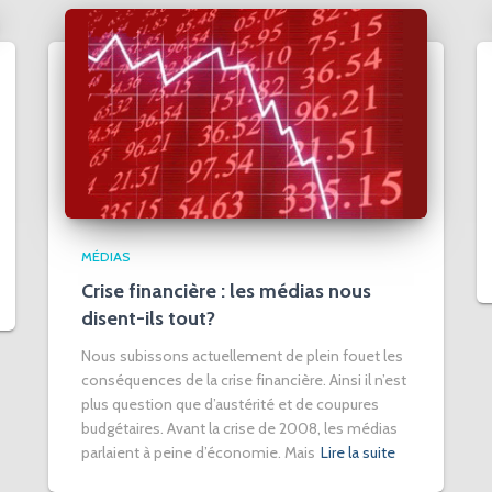
MÉDIAS
Crise financière : les médias nous
disent-ils tout?
Nous subissons actuellement de plein fouet les
conséquences de la crise financière. Ainsi il n’est
plus question que d’austérité et de coupures
budgétaires. Avant la crise de 2008, les médias
parlaient à peine d’économie. Mais
Lire la suite