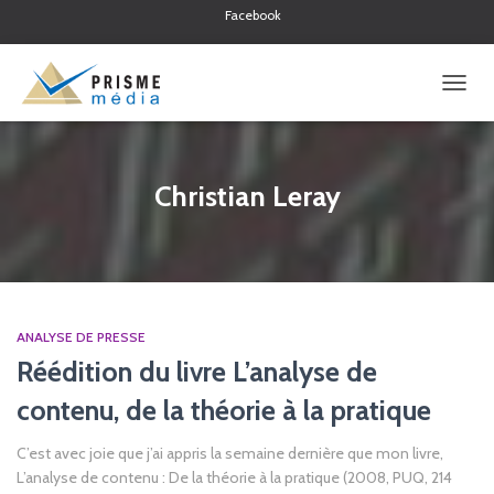
Facebook
Twitter
Linkedin
OUVRI
LA
NAVIG
Christian Leray
ANALYSE DE PRESSE
Réédition du livre L’analyse de
contenu, de la théorie à la pratique
C’est avec joie que j’ai appris la semaine dernière que mon livre,
L’analyse de contenu : De la théorie à la pratique (2008, PUQ, 214