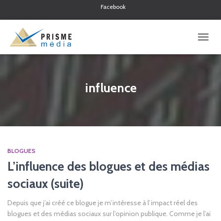
Facebook
Twitter
Linkedin
OUVRI
LA
NAVIG
influence
BLOGUES
L’influence des blogues et des médias
sociaux (suite)
Depuis que j’ai créé ce blogue je m’intéresse à l’impact réel des
blogues et des médias sociaux sur l’opinion publique. Comme je l’ai