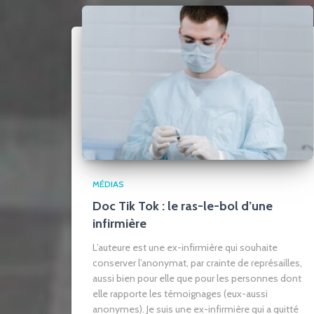
MÉDIAS
Doc Tik Tok : le ras-le-bol d’une
infirmière
L’auteure est une ex-infirmière qui souhaite
conserver l’anonymat, par crainte de représailles,
aussi bien pour elle que pour les personnes dont
elle rapporte les témoignages (eux-aussi
anonymes). Je suis une ex-infirmière qui a quitté