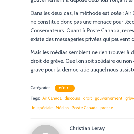
gouvernement a déposé deux lois forçant le r
Dans les deux cas, la méthode est osée : Air
ne constitue donc pas une menace pour l’éc
Conservateurs. Quant à Poste Canada, recevoir 
existe des messageries privées qui peuvent d
Mais les médias semblent ne rien trouver à d
droit de grève. Que l’on soit solidaire ou non
grave pour la démocratie auquel nous assis
Catégories :
MÉDIAS
Tags:
Air Canada
discours
droit
gouvernement
grèv
loi spéciale
Médias
Poste Canada
presse
Christian Leray