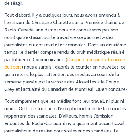
G
de réagir.
A
T
Tout d’abord, il y a quelques jours, nous avons entendu à
I
l’émission de Christiane Charette sur la Première chaîne de
O
N
Radio-Canada, une dame (nous ne connaissons pas son
nom) qui s’extasiait sur le travail « exceptionnel » des
journalistes qui ont révélé les scandales. Dans un deuxième
temps, le dernier compte rendu du bruit médiatique réalisé
par Influence Communication (
Du sport, du sport et encore
du sport
) nous a surpris : d’après le courtier en nouvelles, ce
qui a retenu le plus l’attention des médias au cours de la
semaine passée est la victoire des Alouettes à la Coupe
Grey et l’actualité du Canadien de Montréal. Qu’en conclure?
Tout simplement que les médias font leur travail, ni plus ni
moins. Qu’ils ne font rien d’exceptionnel loin de là quand ils
rapportent des scandales. D’ailleurs, hormis l’émission
Enquètes de Radio-Canada, il n’y a quasiment aucun travail
journalistique de réalisé pour soulever des scandales. La