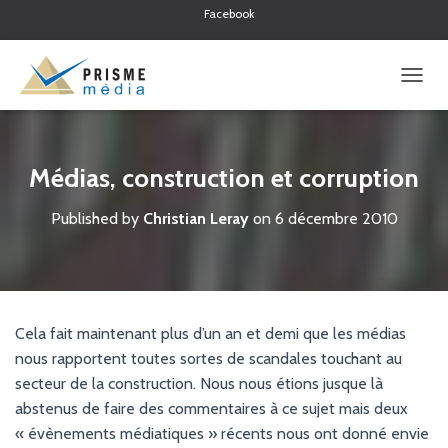
Facebook
Twitter
Linkedin
O
U
V
R
I
Médias, construction et corruption
R
/
Published by
Christian Leray
on
6 décembre 2010
F
E
R
M
E
R
Cela fait maintenant plus d’un an et demi que les médias
L
A
nous rapportent toutes sortes de scandales touchant au
N
secteur de la construction. Nous nous étions jusque là
A
abstenus de faire des commentaires à ce sujet mais deux
V
« évènements médiatiques » récents nous ont donné envie
I