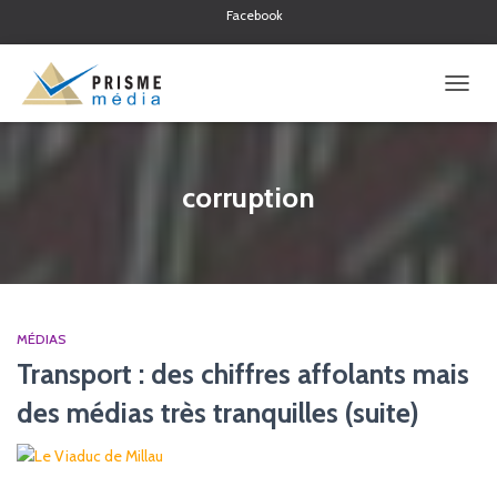
Facebook
Twitter
Linkedin
OUVRI
LA
NAVIG
corruption
MÉDIAS
Transport : des chiffres affolants mais
des médias très tranquilles (suite)