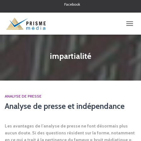
Facebook
Twitter
Linkedin
OUVRI
LA
NAVIG
impartialité
ANALYSE DE PRESSE
Analyse de presse et indépendance
Les avantages de l’analyse de presse ne font désormais plus
aucun doute. Si des questions résident sur la forme, notamment
en ce qui a trait à la pertinence du fameux « bruit médiatique »,