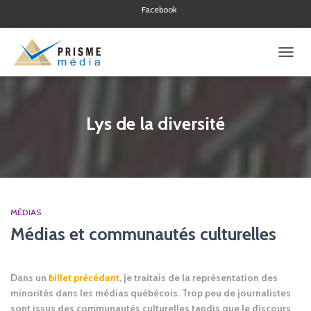
Facebook
Twitter
Linkedin
OUVRI
LA
NAVIG
Lys de la diversité
MÉDIAS
Médias et communautés culturelles
Dans un
billet précédant
, je traitais de la représentation des
minorités dans les médias québécois. Trop peu de journalistes
sont issus des communautés culturelles tandis que le discours