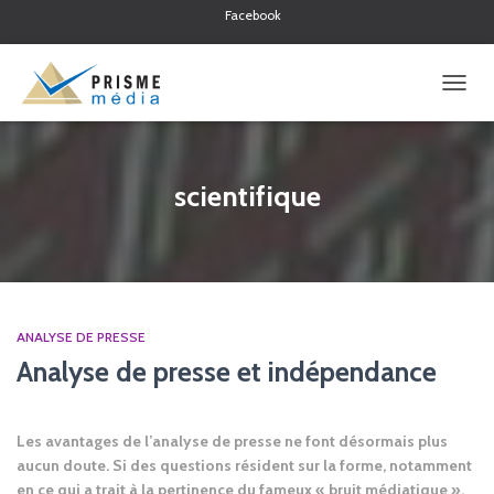
Facebook
Twitter
Linkedin
OUVRI
LA
NAVIG
scientifique
ANALYSE DE PRESSE
Analyse de presse et indépendance
Les avantages de l’analyse de presse ne font désormais plus
aucun doute. Si des questions résident sur la forme, notamment
en ce qui a trait à la pertinence du fameux « bruit médiatique »,