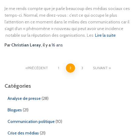
Je me rends compte que je parle beaucoup des médias sociaux ces
temps-ci. Normal, me direz-vous : c’est ce qui occupe le plus
l’attention en ce moment dans le milieu des communications car il
s’agit d’un « phénomène » nouveau qui peut avoir une incidence
notable sur la réputation des organisations. Les
Lire la suite
Par
Christian Leray
, il y a
16 ans
Pagination
PRÉCÉDENT
1
2
3
SUIVANT
des
Catégories
publications
Analyse de presse
(28)
Blogues
(21)
Communication politique
(10)
Crise des médias
(21)