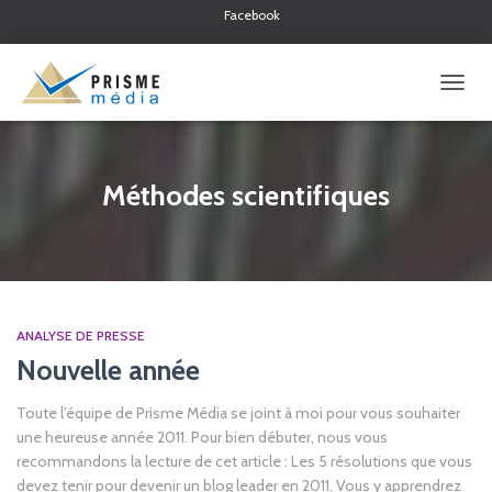
Facebook
Twitter
Linkedin
OUVRI
LA
NAVIG
Méthodes scientifiques
ANALYSE DE PRESSE
Nouvelle année
Toute l’équipe de Prisme Média se joint à moi pour vous souhaiter
une heureuse année 2011. Pour bien débuter, nous vous
recommandons la lecture de cet article : Les 5 résolutions que vous
devez tenir pour devenir un blog leader en 2011. Vous y apprendrez